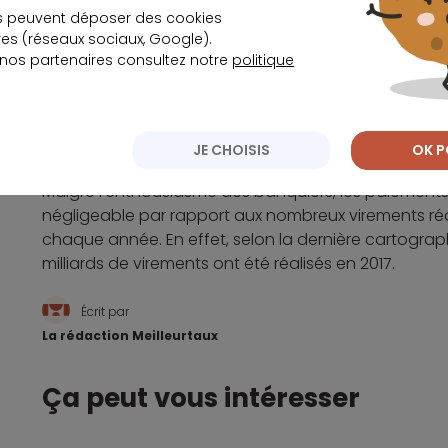
Selon Jean-Philippe Van Poperinghe :
s peuvent déposer des cookies
s (réseaux sociaux, Google).
 nos partenaires consultez notre
politique
« En avril dernier, plus d’un million d’opérati
Banques Populaires et des Caisses d’Épargn
les sinistrés ».
Jean-Philippe Van Poperinghe.
JE CHOISIS
OK P
Malgré l’enthousiasme des banquiers, les paiement
négligeable par rapport aux nombreux virements réal
chaque année. En effet, selon la dernière cartograp
milliards de virements ont été réalisés en 2017.
Écrit par
La rédaction Meilleurtaux
Ça peut vous intéresser