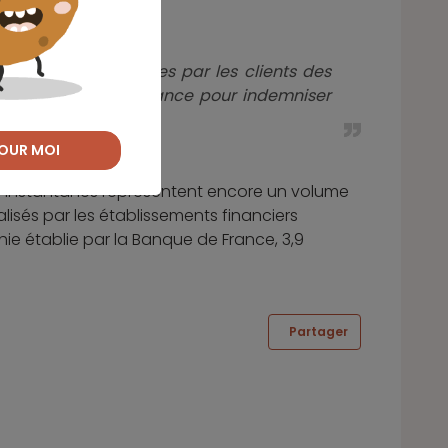
ons avaient été émises par les clients des
e et par BPCE Assurance pour indemniser
OUR MOI
s instantanés représentent encore un volume
isés par les établissements financiers
hie établie par la Banque de France, 3,9
Partager