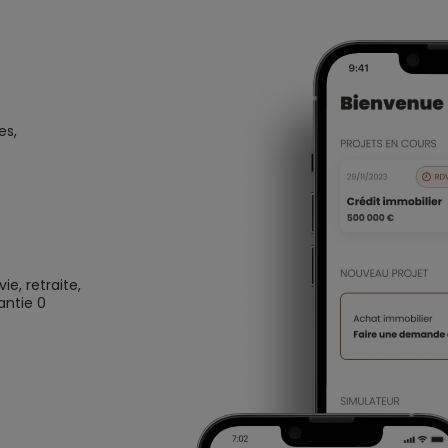
es,
e, retraite,
antie 0