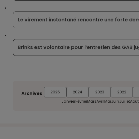
Le virement instantané rencontre une forte de
Brinks est volontaire pour l’entretien des GAB j
2025
2024
2023
2022
Archives
Janvier
Février
Mars
Avril
Mai
Juin
Juillet
Août