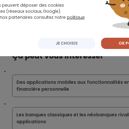
pourrait encore baisser dans les mois qui suive
s peuvent déposer des cookies
prêts immobiliers ou les renégociations de crédit, i
s (réseaux sociaux, Google).
courant.
 nos partenaires consultez notre
politique
Écrit par
La rédaction Meilleurtaux
JE CHOISIS
OK P
Ça peut vous intéresser
Des applications mobiles aux fonctionnalités en
financière personnelle
Les banques classiques et les néobanques rival
applications