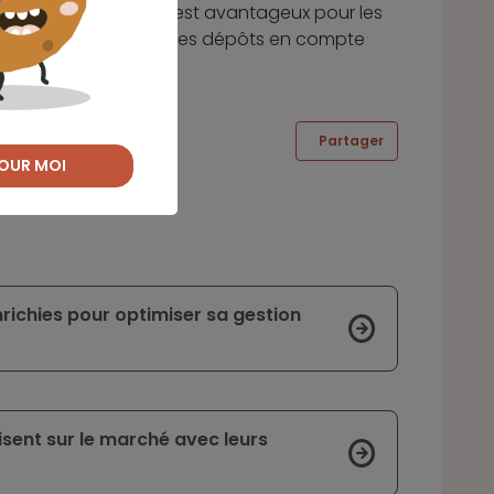
nt
. Si un taux négatif est avantageux pour les
l s’avère coûteux pour les dépôts en compte
Partager
OUR MOI
richies pour optimiser sa gestion
isent sur le marché avec leurs