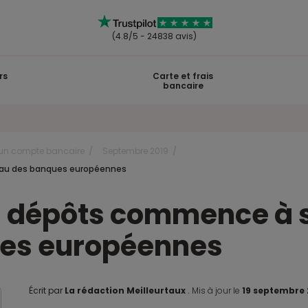
(4.8/5 - 24838 avis)
rs
Carte et frais
bancaire
r un compte bancaire
Septembre 2019
veau des banques européennes
s dépôts commence à s
ues européennes
Écrit par
La rédaction Meilleurtaux
.
Mis à jour le
19 septembre