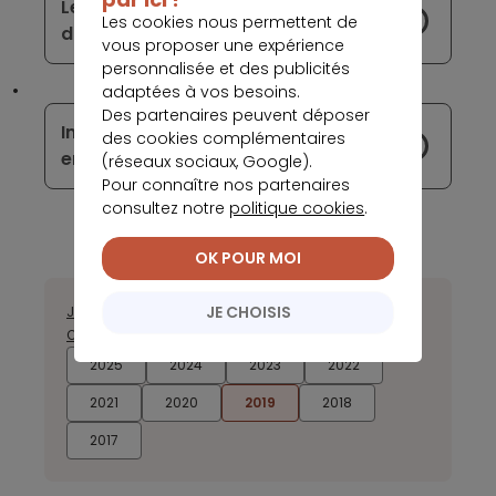
Le paiement mobile aura-t-il raison
Les cookies nous permettent de
du cash ?
vous proposer une expérience
personnalisée et des publicités
adaptées à vos besoins.
Des partenaires peuvent déposer
Interdiction de refuser les paiements
des cookies complémentaires
en liquide à Philadelphie
(réseaux sociaux, Google).
Pour connaître nos partenaires
consultez notre
politique cookies
.
OK POUR MOI
JE CHOISIS
Janvier
Février
Mars
Avril
Mai
Juin
Juillet
Août
Septembre
Octobre
Novembre
Décembre
2025
2024
2023
2022
2021
2020
2019
2018
2017