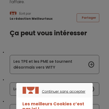
l’affaire.
Écrit par
Partager
La rédaction Meilleurtaux
Ça peut vous intéresser
Les TPE et les PME se tournent
désormais vers WITY
Le marché bancaire poursuit sa mue
Continuer sans accepter
CONTINUER SANS ACCEPTER
Les meilleurs Cookies c’est
par ici !