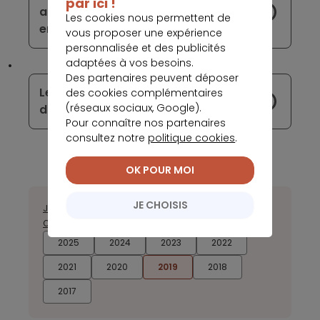
par ici !
arnaques au paiement sans contact
Les cookies nous permettent de
en France
vous proposer une expérience
personnalisée et des publicités
adaptées à vos besoins.
Des partenaires peuvent déposer
Les banques françaises se
des cookies complémentaires
(réseaux sociaux, Google).
distinguent par leurs offres digitales
Pour connaître nos partenaires
consultez notre
politique cookies
.
OK POUR MOI
JE CHOISIS
Janvier
Février
Mars
Avril
Mai
Juin
Juillet
Août
Septembre
Octobre
Novembre
Décembre
2025
2024
2023
2022
2021
2020
2019
2018
2017