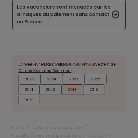
Les vacanciers sont menacés par les
arnaques au paiement sans contact
en France
Janvier
Février
Mars
Avril
Mai
Juin
Juillet
Août
Septembre
Octobre
Novembre
Décembre
2025
2024
2023
2022
2021
2020
2019
2018
2017
Accueil
Ouvrir un compte bancaire
Actualités Ouvrir un compte bancaire
Août 2019