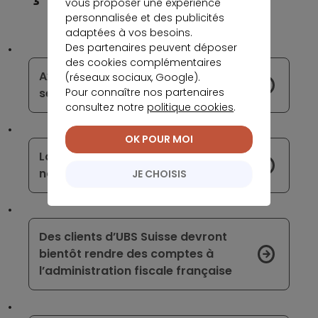
vous proposer une expérience
personnalisée et des publicités
adaptées à vos besoins.
Des partenaires peuvent déposer
des cookies complémentaires
Axa Banque révolutionne ses
(réseaux sociaux, Google).
Pour connaître nos partenaires
services
consultez notre
politique cookies
.
OK POUR MOI
La Fintech Lydia met en place une
nouvelle cagnotte en ligne
JE CHOISIS
Des clients d’UBS Suisse devront
bientôt rendre des comptes à
l’administration fiscale française