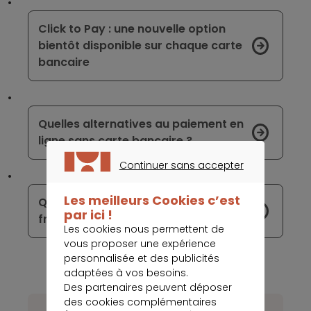
Click to Pay : une nouvelle option
bientôt disponible sur chaque carte
bancaire
Quelles alternatives au paiement en
ligne sans carte bancaire ?
Continuer sans accepter
CONTINUER SANS ACCEPTER
Les meilleurs Cookies c’est
Quelques astuces pour réduire vos
par ici !
frais bancaires
Les cookies nous permettent de
vous proposer une expérience
personnalisée et des publicités
adaptées à vos besoins.
Des partenaires peuvent déposer
des cookies complémentaires