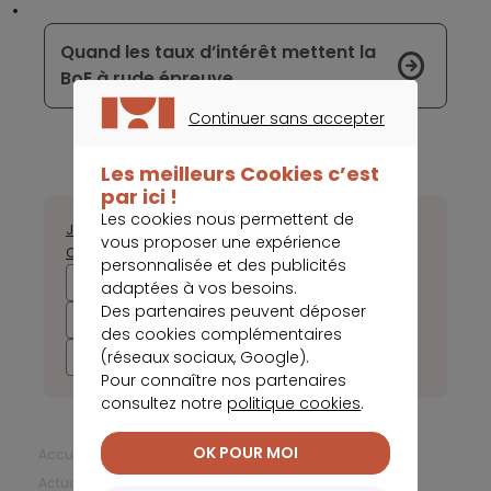
Quand les taux d’intérêt mettent la
BoE à rude épreuve
Continuer sans accepter
CONTINUER SANS ACCEPTER
Les meilleurs Cookies c’est
par ici !
Les cookies nous permettent de
Janvier
Février
Mars
Avril
Mai
Juin
Juillet
Août
Septembre
vous proposer une expérience
Octobre
Novembre
Décembre
personnalisée et des publicités
2025
2024
2023
2022
adaptées à vos besoins.
Des partenaires peuvent déposer
2021
2020
2019
2018
des cookies complémentaires
(réseaux sociaux, Google).
2017
Pour connaître nos partenaires
consultez notre
politique cookies
.
OK POUR MOI
Accueil
Changer de banque
Actualités Changer de banque
Mai 2018