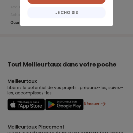
Accueil
Changer de banque
JE CHOISIS
Actualités Changer de banque
Mai 2018
Quand les taux d’intérêt mettent la BoE à rude épreuve
Tout Meilleurtaux dans votre poche
Meilleurtaux
Libérez le potentiel de vos projets : préparez-les, suivez-
les, accomplissez-les.
Découvrir
Meilleurtaux Placement