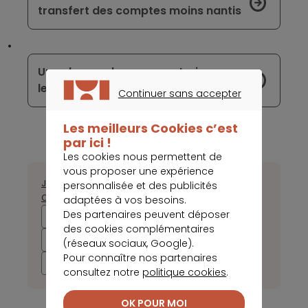
transfert des comptes moins nantis
Une chance de se reconstruire pour
les banques grecques
Continuer sans accepter
CONTINUER SANS ACCEPTER
Les meilleurs Cookies c’est
par ici !
Les cookies nous permettent de
vous proposer une expérience
Janvier
Février
Mars
Avril
Mai
Juin
Juillet
Août
Septembre
personnalisée et des publicités
Octobre
Novembre
Décembre
adaptées à vos besoins.
Des partenaires peuvent déposer
2025
2024
2023
2022
des cookies complémentaires
2021
2020
2019
2018
(réseaux sociaux, Google).
Pour connaître nos partenaires
2017
consultez notre
politique cookies
.
OK POUR MOI