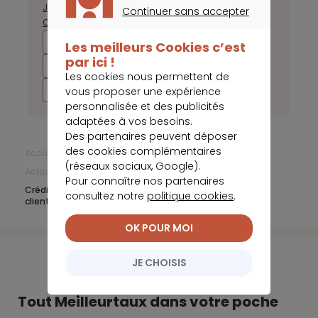
Janvier
Février
Mars
Avril
Mai
Juin
Juillet
Août
Septembre
Continuer sans accepter
Octobre
Novembre
Décembre
CONTINUER SANS ACCEPTER
2025
2024
2023
2022
Les meilleurs Cookies c’est
par ici !
2021
2020
2019
2018
Les cookies nous permettent de
2017
vous proposer une expérience
personnalisée et des publicités
adaptées à vos besoins.
Des partenaires peuvent déposer
des cookies complémentaires
Accueil
Changer de banque
(réseaux sociaux, Google).
Actualités Changer de banque
Février 2018
Pour connaître nos partenaires
Crédit Mutuel projette de quitter CNCM et inquiète sa
consultez notre
politique cookies
.
clientèle
OK POUR MOI
JE CHOISIS
Tout Meilleurtaux dans votre poche