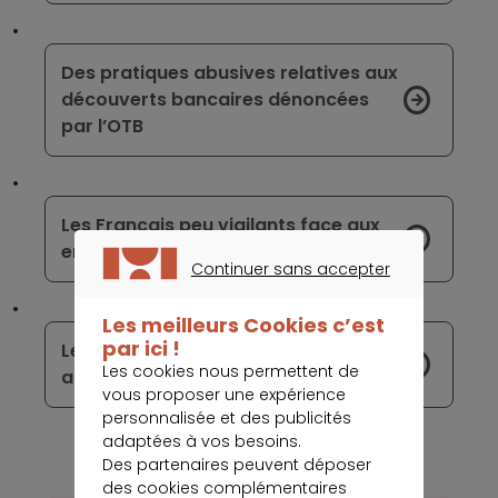
Des pratiques abusives relatives aux
découverts bancaires dénoncées
par l’OTB
Les Français peu vigilants face aux
enjeux de la cybersécurité
Continuer sans accepter
CONTINUER SANS ACCEPTER
Les meilleurs Cookies c’est
par ici !
Le paiement mobile : une révolution
Les cookies nous permettent de
accessible à tous
vous proposer une expérience
personnalisée et des publicités
adaptées à vos besoins.
Des partenaires peuvent déposer
des cookies complémentaires