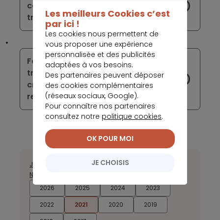
conquis par Boursorama au premier
Les meilleurs Cookies c’est
trimestre 2021
par ici !
Les cookies nous permettent de
vous proposer une expérience
personnalisée et des publicités
Face à la concurrence, les banques
adaptées à vos besoins.
traditionnelles comptent sur le
Des partenaires peuvent déposer
créneau offert par la reprise pour
des cookies complémentaires
(réseaux sociaux, Google).
renforcer leur notoriété
Pour connaître nos partenaires
consultez notre
politique cookies
.
OK POUR MOI
JE CHOISIS
Janvier
Février
Mars
Avril
Juillet
Août
Septembre
Octobre
Novembre
Décembre
2026
2025
2024
2023
2022
2021
2020
2019