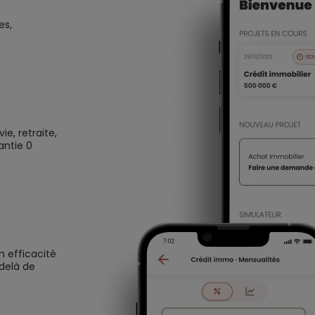
es,
e, retraite,
antie 0
n efficacité
 delà de