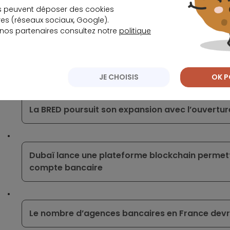
s peuvent déposer des cookies
Écrit par
s (réseaux sociaux, Google).
 nos partenaires consultez notre
politique
La rédaction Meilleurtaux
Ça peut vous intéresser
JE CHOISIS
OK P
La BRED poursuit son expansion avec l’ouvertu
Dubaï lance une plateforme blockchain permett
compte bancaire
Le nombre d’agences bancaires en France devrai