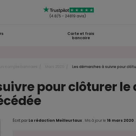
(4.8/5 - 24819 avis)
rs
Carte et frais
bancaire
r un compte bancaire
Mars 2020
Les démarches à suivre pour clôt
uivre pour clôturer l
écédée
Écrit par
La rédaction Meilleurtaux
.
Mis à jour le
16 mars 2020