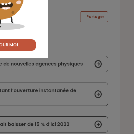
Partager
OUR MOI
re de nouvelles agences physiques
ant l’ouverture instantanée de
t baisser de 15 % d’ici 2022