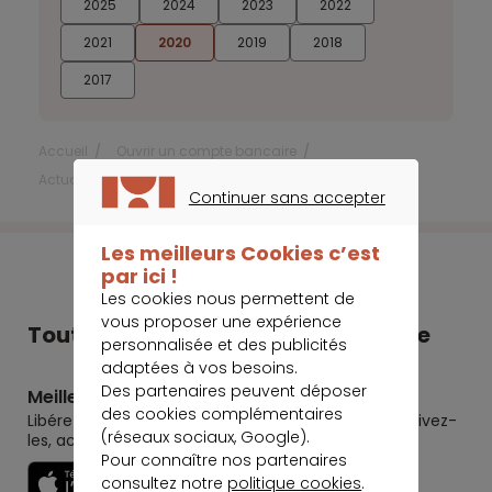
2025
2024
2023
2022
2021
2020
2019
2018
2017
Accueil
Ouvrir un compte bancaire
Actualités Ouvrir un compte bancaire
Avril 2020
Continuer sans accepter
CONTINUER SANS ACCEPTER
Les meilleurs Cookies c’est
par ici !
Les cookies nous permettent de
vous proposer une expérience
Tout Meilleurtaux dans votre poche
personnalisée et des publicités
adaptées à vos besoins.
Des partenaires peuvent déposer
Meilleurtaux
des cookies complémentaires
Libérez le potentiel de vos projets : préparez-les, suivez-
(réseaux sociaux, Google).
les, accomplissez-les.
Pour connaître nos partenaires
Découvrir
consultez notre
politique cookies
.