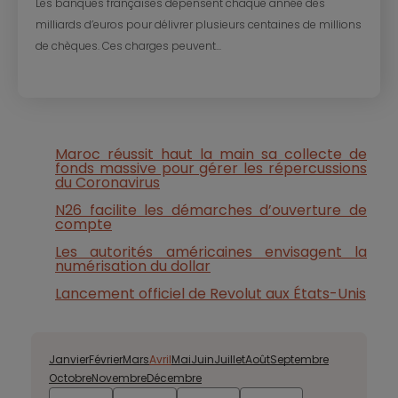
Les banques françaises dépensent chaque année des
milliards d’euros pour délivrer plusieurs centaines de millions
de chèques. Ces charges peuvent...
Maroc réussit haut la main sa collecte de
fonds massive pour gérer les répercussions
du Coronavirus
N26 facilite les démarches d’ouverture de
compte
Les autorités américaines envisagent la
numérisation du dollar
Lancement officiel de Revolut aux États-Unis
Janvier
Février
Mars
Avril
Mai
Juin
Juillet
Août
Septembre
Octobre
Novembre
Décembre