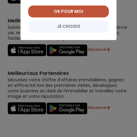
OK POUR MOI
Meilleurtaux Placement
JE CHOISIS
Suivez la performance de tous vos contrats (assurance
vie, retraite, immobilier, défiscalisation) et re-versez
facilement. Garantie 0 paperasse.
Découvrir
Meilleurtaux Partenaires
Sécurisez votre chiffre d’affaires immobilières, gagnez
en efficacité lors des premières visites, développez
votre business au delà de l’immobilier et travaillez votre
image et votre réputation.
Découvrir