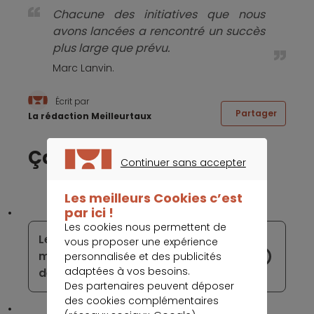
Chacune des initiatives que nous
avons lancées a rencontré un succès
plus large que prévu.
Marc Lanvin.
Écrit par
Partager
La rédaction Meilleurtaux
Ça peut vous intéresser
Continuer sans accepter
CONTINUER SANS ACCEPTER
Les meilleurs Cookies c’est
par ici !
Les cookies nous permettent de
Les économies des particuliers sont
vous proposer une expérience
menacées par les effets de la crise
personnalisée et des publicités
adaptées à vos besoins.
de Covid-19
Des partenaires peuvent déposer
des cookies complémentaires