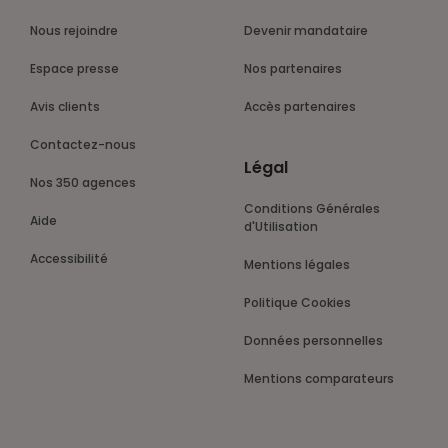
Nous rejoindre
Devenir mandataire
Espace presse
Nos partenaires
Avis clients
Accès partenaires
Contactez-nous
Légal
Nos 350 agences
Conditions Générales
Aide
d'Utilisation
Accessibilité
Mentions légales
Politique Cookies
Données personnelles
Mentions comparateurs