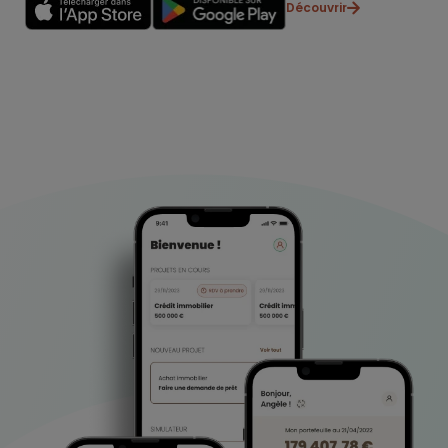
Découvrir