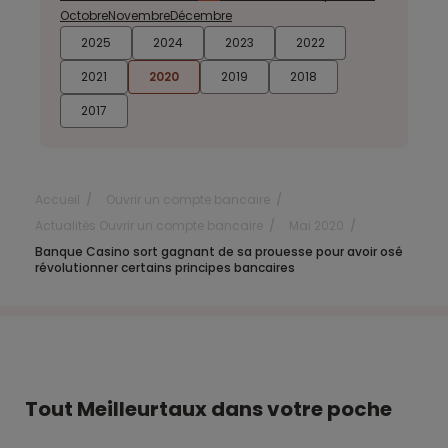
Octobre
Novembre
Décembre
2025
2024
2023
2022
2021
2020
2019
2018
2017
Accueil
Ouvrir un compte bancaire
Actualités Ouvrir un compte bancaire
Mai 2020
Banque Casino sort gagnant de sa prouesse pour avoir osé
révolutionner certains principes bancaires
Tout Meilleurtaux dans votre poche