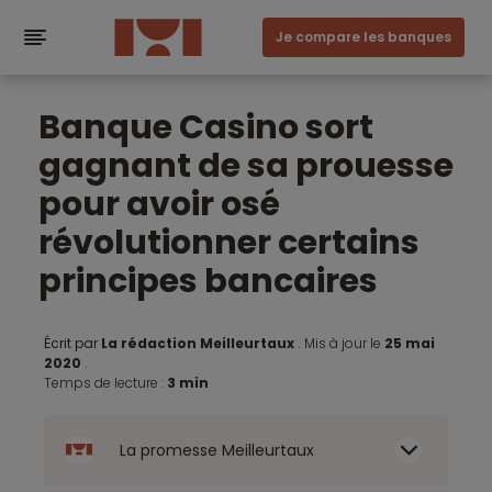
Je compare les banques
Banque Casino sort
gagnant de sa prouesse
pour avoir osé
révolutionner certains
principes bancaires
Écrit par
La rédaction Meilleurtaux
.
Mis à jour le
25 mai
2020
.
Temps de lecture :
3 min
La promesse Meilleurtaux