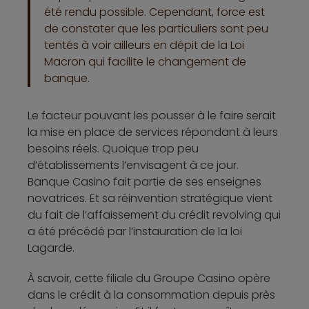
été rendu possible. Cependant, force est
de constater que les particuliers sont peu
tentés à voir ailleurs en dépit de la Loi
Macron qui facilite le changement de
banque.
Le facteur pouvant les pousser à le faire serait
la mise en place de services répondant à leurs
besoins réels. Quoique trop peu
d’établissements l’envisagent à ce jour.
Banque Casino fait partie de ses enseignes
novatrices. Et sa réinvention stratégique vient
du fait de l’affaissement du crédit revolving qui
a été précédé par l’instauration de la loi
Lagarde.
À savoir, cette filiale du Groupe Casino opère
dans le crédit à la consommation depuis près