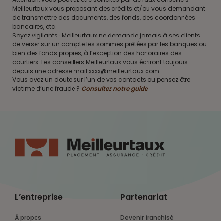
Meilleurtaux vous proposant des crédits et/ou vous demandant
de transmettre des documents, des fonds, des coordonnées
bancaires, etc.
Soyez vigilants · Meilleurtaux ne demande jamais à ses clients
de verser sur un compte les sommes prêtées par les banques ou
bien des fonds propres, à l’exception des honoraires des
courtiers. Les conseillers Meilleurtaux vous écriront toujours
depuis une adresse mail xxxx@meilleurtaux.com
Vous avez un doute sur l’un de vos contacts ou pensez être
victime d’une fraude ?
Consultez notre guide
.
L’entreprise
Partenariat
À propos
Devenir franchisé