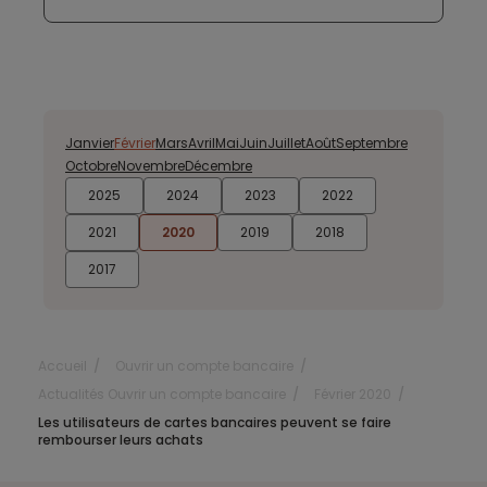
Janvier
Février
Mars
Avril
Mai
Juin
Juillet
Août
Septembre
Octobre
Novembre
Décembre
2025
2024
2023
2022
2021
2020
2019
2018
2017
Accueil
Ouvrir un compte bancaire
Actualités Ouvrir un compte bancaire
Février 2020
Les utilisateurs de cartes bancaires peuvent se faire
rembourser leurs achats