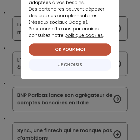
adaptées à vos besoins.
Des partenaires peuvent déposer
des cookies complémentaires
(réseaux sociaux, Google).
Les GAFA représentent-ils une
Pour connaître nos partenaires
menace pour les banques ?
consultez notre
politique cookies
.
OK POUR MOI
L’intérêt réel des comptes bancaires
JE CHOISIS
à 2 euros
BNP Paribas lance son agrégateur de
comptes bancaires en Italie
Sync., une fintech qui ne manque pas
d’ambitions