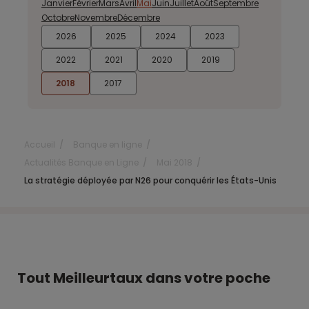
Janvier
Février
Mars
Avril
Mai
Juin
Juillet
Août
Septembre
Octobre
Novembre
Décembre
2026
2025
2024
2023
2022
2021
2020
2019
2018
2017
Accueil
Banque en ligne
Actualités Banque en Ligne
Mai 2018
La stratégie déployée par N26 pour conquérir les États-Unis
Tout Meilleurtaux dans votre poche