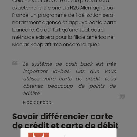
Cela ne veut pas dire que le produit sera
exactement le clone du N26 Allemagne ou
France. Un programme de fidélisation sera
notamment agencé et appuyé par la carte
bancaire. Ce qui fait qu’une tout autre
méthode existera pour la filiale américaine.
Nicolas Kopp affirme encore ici que :
Le système de cash back est très
important là-bas. Dès que vous
utilisez votre carte de crédit, vous
obtenez beaucoup de points de
fidélité.
Nicolas Kopp.
Savoir différencier carte
de crédit et carte de débit