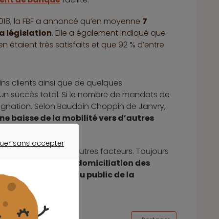
2018, la FBF a annoncé qu’en moyenne
7
a législation
. Elle a également indiqué que
 étaient très satisfaits et que 92 % d’entre
ins clients ainsi que de quelques
e un succès total. Si le nombre de mandats de
stagnation. Selon Baudoin Choppin de Janvry,
ne baisse de la mobilité vers d’autres
uer sans accepter
scompté à cause d’autres facteurs. Toujours
ER SANS ACCEPTER
 règles touchant la domiciliation des
ourné l’attention du public de la