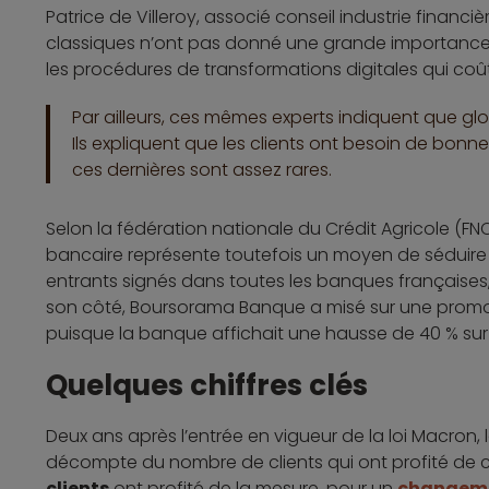
Patrice de Villeroy, associé conseil industrie financ
classiques n’ont pas donné une grande importance à
les procédures de transformations digitales qui coû
Par ailleurs, ces mêmes experts indiquent que glo
Ils expliquent que les clients ont besoin de bo
ces dernières sont assez rares.
Selon la fédération nationale du Crédit Agricole (FN
bancaire représente toutefois un moyen de séduire pl
entrants signés dans toutes les banques françaises,
son côté, Boursorama Banque a misé sur une promoti
puisque la banque affichait une hausse de 40 % sur 
Quelques chiffres clés
Deux ans après l’entrée en vigueur de la loi Macron, 
décompte du nombre de clients qui ont profité de c
clients
ont profité de la mesure, pour un
changeme