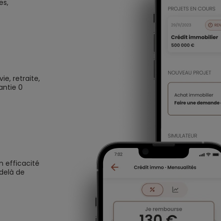
es,
e, retraite,
antie 0
n efficacité
 delà de