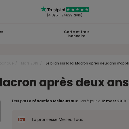
(4.8/5 - 24829 avis)
rs
Carte et frais
bancaire
 banque
Mars 2019
Le bilan sur la loi Macron après deux ans d’appl
i Macron après deux an
Écrit par
La rédaction Meilleurtaux
.
Mis à jour le
12 mars 2019
.
La promesse Meilleurtaux