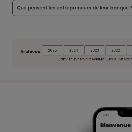
Que pensent les entrepreneurs de leur banque 
2025
2024
2023
2022
Archives
Janvier
Février
Mars
Avril
Mai
Juin
Juillet
Août