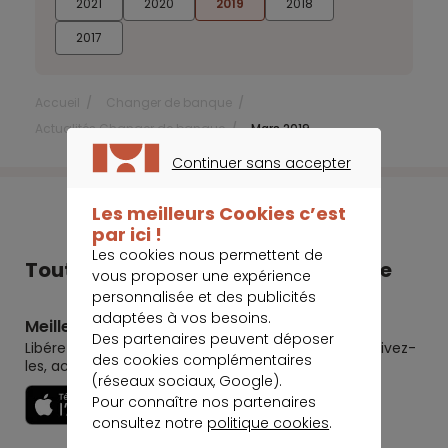
2021
2020
2019
2018
2017
Accueil
Changer de banque
Actualités Changer de banque
Mars 2019
Continuer sans accepter
CONTINUER SANS ACCEPTER
Les meilleurs Cookies c’est
par ici !
Les cookies nous permettent de
Tout Meilleurtaux dans votre poche
vous proposer une expérience
personnalisée et des publicités
adaptées à vos besoins.
Meilleurtaux
Des partenaires peuvent déposer
Libérez le potentiel de vos projets : préparez-les, suivez-
des cookies complémentaires
les, accomplissez-les.
(réseaux sociaux, Google).
Pour connaître nos partenaires
Découvrir
consultez notre
politique cookies
.