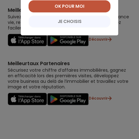
OK POUR MOI
Meilleurtaux Placement
Suivez la performance de tous vos contrats (assurance
JE CHOISIS
vie, retraite, immobilier, défiscalisation) et re-versez
facilement. Garantie 0 paperasse.
Découvrir
Meilleurtaux Partenaires
Sécurisez votre chiffre d’affaires immobilières, gagnez
en efficacité lors des premières visites, développez
votre business au delà de l’immobilier et travaillez votre
image et votre réputation.
Découvrir