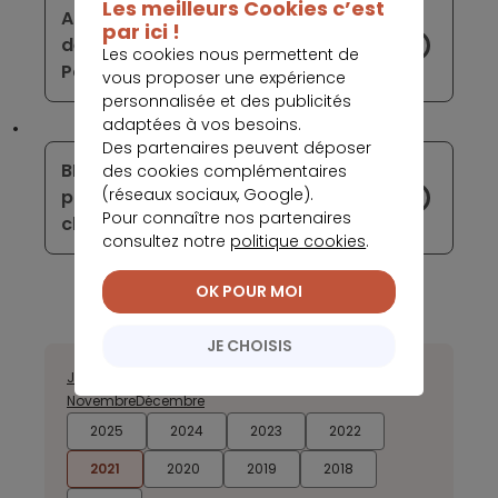
Les meilleurs Cookies c’est
Après l’Espagne, Nickel ambitionne
par ici !
de s’implanter en Belgique et au
Les cookies nous permettent de
Portugal
vous proposer une expérience
personnalisée et des publicités
adaptées à vos besoins.
Des partenaires peuvent déposer
BNP Paribas et Hello bank !
des cookies complémentaires
(réseaux sociaux, Google).
progressent dans l’insertion du
Pour connaître nos partenaires
chatbot auprès de leurs services
consultez notre
politique cookies
.
OK POUR MOI
JE CHOISIS
Janvier
Février
Mars
Avril
Juillet
Août
Septembre
Octobre
Novembre
Décembre
2025
2024
2023
2022
2021
2020
2019
2018