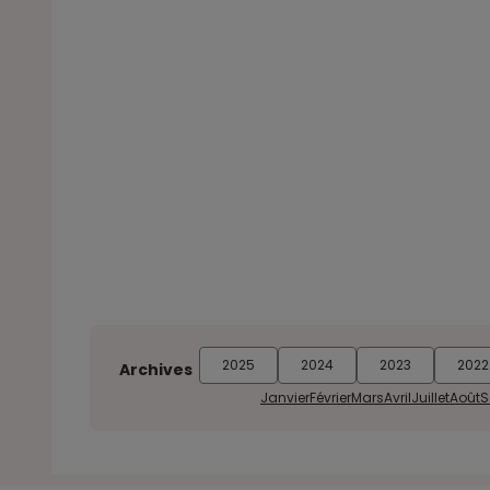
2025
2024
2023
2022
Archives
Janvier
Février
Mars
Avril
Juillet
Août
S