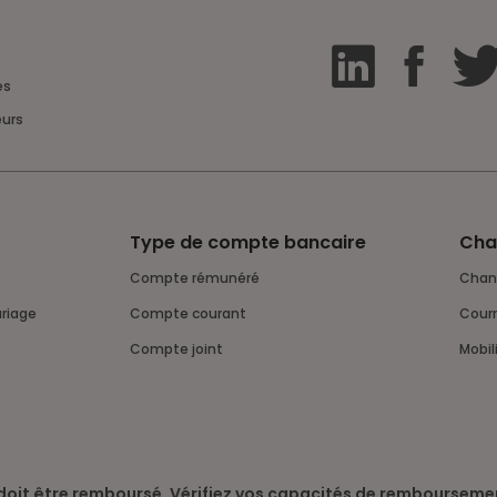
es
eurs
Type de compte bancaire
Cha
Compte rémunéré
Cha
riage
Compte courant
Cou
Compte joint
Mobi
 doit être remboursé. Vérifiez vos capacités de rembourseme