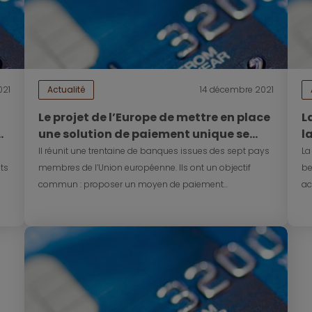
021
Actualité
14 décembre 2021
Le projet de l’Europe de mettre en place
L
e
une solution de paiement unique se
l
concrétise
Il réunit une trentaine de banques issues des sept pays
La
ts
membres de l’Union européenne. Ils ont un objectif
be
commun : proposer un moyen de paiement...
ac