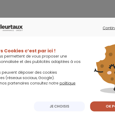
Contin
CONTINU
es,
s Cookies c’est par ici !
us permettent de vous proposer une
sonnalisée et des publicités adaptées à vos
s peuvent déposer des cookies
s (réseaux sociaux, Google).
e, retraite,
 nos partenaires consultez notre
politique
antie 0
JE CHOISIS
OK P