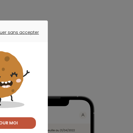
uer sans accepter
ER SANS ACCEPTER
OUR MOI