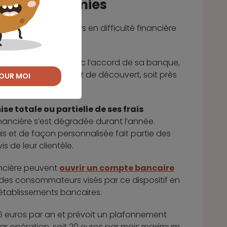
er des économies
tent aux consommateurs en difficulté financière
facilité de caisse. Avec l’accord de sa banque,
frais de dépassement de découvert, soit près
OUR MOI
e totale ou partielle de ses frais
financière s’est dégradée durant l’année.
ais et de façon personnalisée fait partie des
 de leur clientèle.
nancière peuvent
ouvrir un compte bancaire
0% des consommateurs visés par ce dispositif en
s établissements bancaires.
36 euros par an et prévoit un plafonnement
par opération, soit 20 euros par mois maximum.