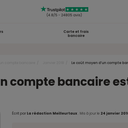
(4.8/5 - 24805 avis)
rs
Carte et frais
bancaire
r un compte bancaire
Janvier 2018
Le coût moyen d’un compte ban
un compte bancaire es
Écrit par
La rédaction Meilleurtaux
.
Mis à jour le
24 janvier 20