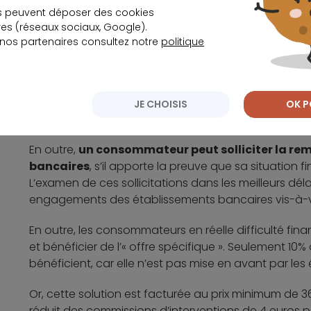
Les bons réflexes pour réalis
s peuvent déposer des cookies
s (réseaux sociaux, Google).
Selon l’UFC, il existe plusieurs solutions qui permet
 nos partenaires consultez notre
politique
de réaliser des économies.
Le premier réflexe est de négocier le montant de la 
l’intéressé pourra économiser en moyenne 17% des 
JE CHOISIS
OK P
de 70 euros par an.
En outre,
un consommateur peut solliciter la remis
bancaires
, s’il apporte la preuve que sa situation 
L’examen de ces sollicitations dans les meilleurs dél
engagements des établissements bancaires vis-à-vis
En outre, les consommateurs en réelle difficulté fi
et bénéficier de l’« offre spécifique ». Seulement 1
bénéficient, car elle n’est pas mise en avant par le
Or, cette solution est facturée au prix minimum de 
réduit des commissions d’interventions de 4 euros 