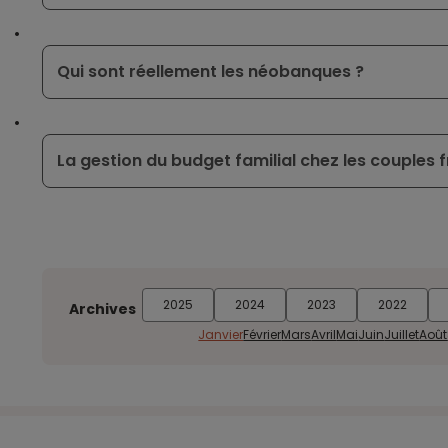
Qui sont réellement les néobanques ?
La gestion du budget familial chez les couples 
2025
2024
2023
2022
Archives
Janvier
Février
Mars
Avril
Mai
Juin
Juillet
Août