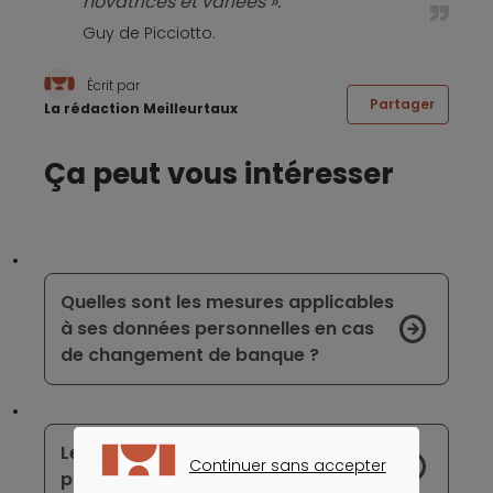
novatrices et variées ».
Guy de Picciotto.
Écrit par
Partager
La rédaction Meilleurtaux
Ça peut vous intéresser
Quelles sont les mesures applicables
à ses données personnelles en cas
de changement de banque ?
Les banques multiplient les offres
Continuer sans accepter
pour les bacheliers
CONTINUER SANS ACCEPTER