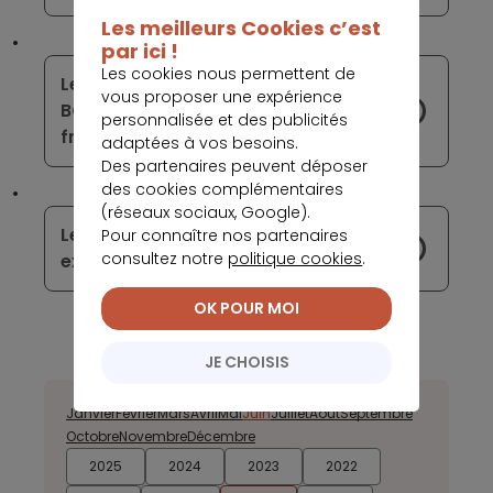
Les meilleurs Cookies c’est
par ici !
Les cookies nous permettent de
Les taux négatifs appliqués par la
vous proposer une expérience
BCE coûtent cher aux banques
personnalisée et des publicités
françaises
adaptées à vos besoins.
Des partenaires peuvent déposer
des cookies complémentaires
(réseaux sociaux, Google).
Les taux d’intérêt des crédits restent
Pour connaître nos partenaires
consultez notre
politique cookies
.
extrêmement bas
OK POUR MOI
JE CHOISIS
Janvier
Février
Mars
Avril
Mai
Juin
Juillet
Août
Septembre
Octobre
Novembre
Décembre
2025
2024
2023
2022