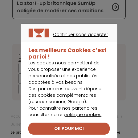
La start-up britannique SumUp
obligée de modérer ses ambitions
Continuer sans accepter
CONTINUER SANS ACCEPTER
Les meilleurs Cookies c’est
Janvier
Février
Mars
Avril
Mai
Juin
Juillet
Août
Septembre
par ici !
Octobre
Novembre
Décembre
Les cookies nous permettent de
2025
2024
2023
2022
vous proposer une expérience
personnalisée et des publicités
2021
2020
2019
2018
adaptées à vos besoins.
Des partenaires peuvent déposer
2017
des cookies complémentaires
(réseaux sociaux, Google).
Pour connaître nos partenaires
consultez notre
politique cookies
.
Accueil
Frais bancaires
Actualités Frais bancaires
Juillet 2022
OK POUR MOI
Le projet de l’euro numérique franchit une nouvelle étape