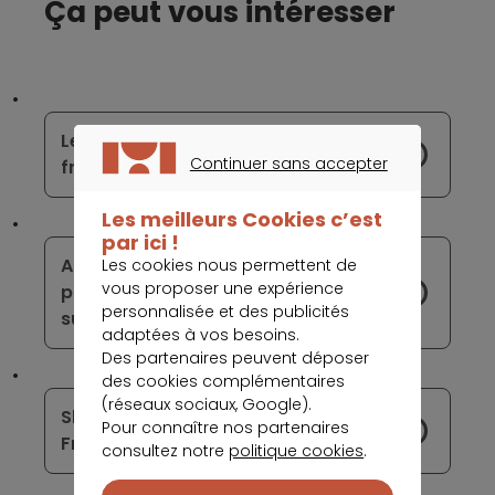
Ça peut vous intéresser
Le projet de l’euro numérique
Continuer sans accepter
franchit une nouvelle étape
CONTINUER SANS ACCEPTER
Les meilleurs Cookies c’est
par ici !
Assurance voyage : les garanties
Les cookies nous permettent de
vous proposer une expérience
proposées par ma carte bancaire
personnalisée et des publicités
suffisent-elles ?
adaptées à vos besoins.
Des partenaires peuvent déposer
des cookies complémentaires
(réseaux sociaux, Google).
Shopify Payments débarque en
Pour connaître nos partenaires
France
consultez notre
politique cookies
.