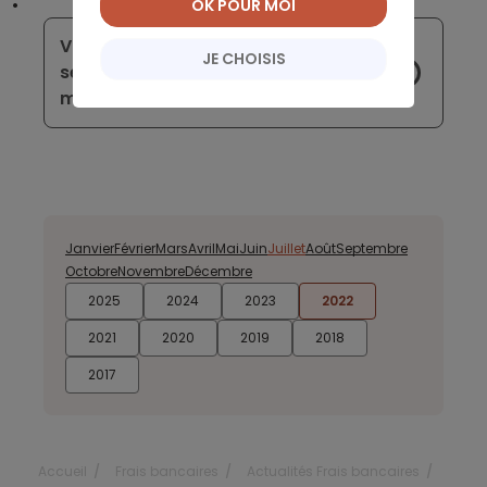
OK POUR MOI
Vacances à l’étranger : où changer
JE CHOISIS
ses euros contre des devises à
moindre frais ?
Janvier
Février
Mars
Avril
Mai
Juin
Juillet
Août
Septembre
Octobre
Novembre
Décembre
2025
2024
2023
2022
2021
2020
2019
2018
2017
Accueil
Frais bancaires
Actualités Frais bancaires