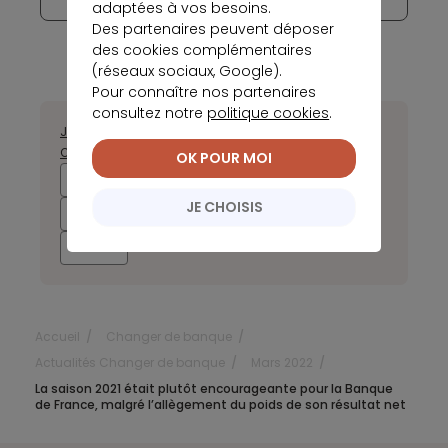
adaptées à vos besoins.
Des partenaires peuvent déposer
des cookies complémentaires
(réseaux sociaux, Google).
Pour connaître nos partenaires
consultez notre
politique cookies
.
Janvier
Février
Mars
Avril
Mai
Juin
Juillet
Août
Septembre
Octobre
Novembre
Décembre
OK POUR MOI
2025
2024
2023
2022
JE CHOISIS
2021
2020
2019
2018
2017
Accueil
Changer de banque
Actualités Changer de banque
Mars 2022
La saison 2021 était plutôt encourageante pour la Banque
de France, malgré l’allègement du poids de son résultat net