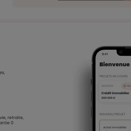
es,
e, retraite,
antie 0