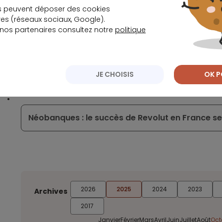
s peuvent déposer des cookies
s (réseaux sociaux, Google).
Green-Got décroche une licence provisoire d’
 nos partenaires consultez notre
politique
Les meilleures primes de bienvenue dans les b
JE CHOISIS
OK P
Néobanques : le succès de Revolut en France s
2026
2025
2024
2023
Archives
2017
Janvier
Février
Mars
Avril
Juin
Juillet
Août
Oct