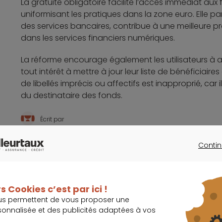
La gratuité obligatoire facilite l’accès immédiat aux 
uniformisant les pratiques dans la zone euro. Elle pa
des services bancaires, contribue à une meilleure pr
dans les services financiers numériques.
La réforme encourage également les utilisateurs à ad
tout intérêt à mettre à jour leur liste de bénéficiair
de libellés imprécis ou affectifs est inapproprié, car
du destinataire des fonds.
Écrit par
La rédaction Meilleurtaux
Contin
CONTINU
Ça peut vous intéresser
s Cookies c’est par ici !
us permettent de vous proposer une
La crise politique française ne freine pas les in
sonnalisée et des publicités adaptées à vos