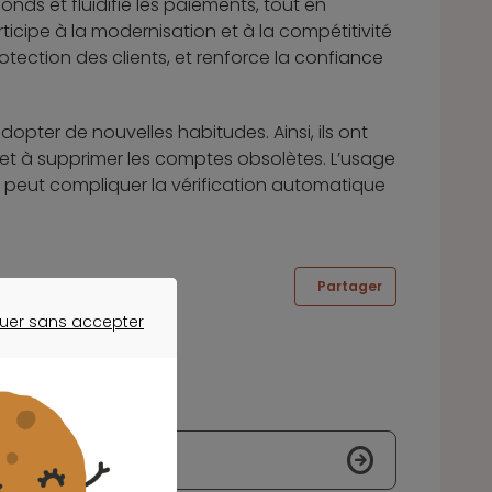
fonds et fluidifie les paiements, tout en
rticipe à la modernisation et à la compétitivité
otection des clients, et renforce la confiance
opter de nouvelles habitudes. Ainsi, ils ont
es et à supprimer les comptes obsolètes. L’usage
 il peut compliquer la vérification automatique
Partager
uer sans accepter
ER SANS ACCEPTER
vestisseurs