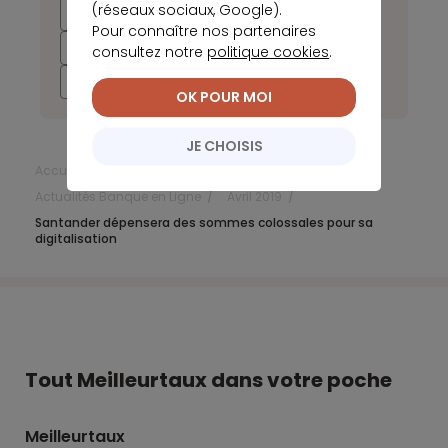
(réseaux sociaux, Google).
2026
2025
2024
2023
Pour connaître nos partenaires
2022
2021
2020
2019
consultez notre
politique cookies
.
2018
2017
OK POUR MOI
JE CHOISIS
Accueil
Banque en ligne
Actualités Banque en Ligne
Avril 2019
Santander dépensera des sommes colossales pour sa
digitalisation
Tout Meilleurtaux dans votre poche
Meilleurtaux