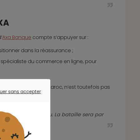
AXA
’
Axa Banque
compte s’appuyer sur :
sitionner dans la réassurance ;
e spécialiste du commerce en ligne, pour
 en l’occurrence le Maroc, n’est toutefois pas
uer sans accepter
ER SANS ACCEPTER
se sont mis à niveau. La bataille sera par