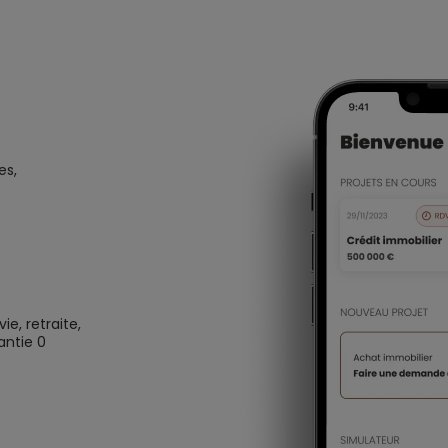
es,
e, retraite,
antie 0