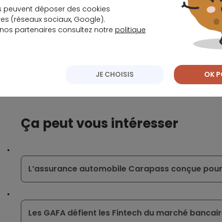
Néanmoins, l’expert renchérit qu’AXA
s peuvent déposer des cookies
s (réseaux sociaux, Google).
 nos partenaires consultez notre
politique
dispose en revanche d’un avantage certain 
déployer les armes qui ont fait son succès su
JE CHOISIS
OK P
Écrit par
La rédaction Meilleurtaux
Ça peut vous intéresser
L’assurance automobile Carapass conçue pour
Les GAFA défient les Fintech du marché bancai