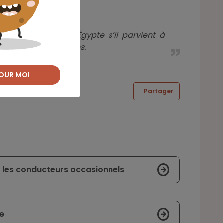
au Nigeria et en Égypte s’il parvient à
r des marchés matures.
OUR MOI
Partager
 les conducteurs occasionnels
re