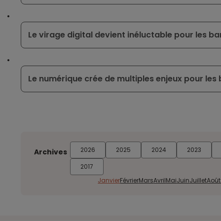
Le virage digital devient inéluctable pour les b
Le numérique crée de multiples enjeux pour les
2026
2025
2024
2023
Archives
2017
Janvier
Février
Mars
Avril
Mai
Juin
Juillet
Août