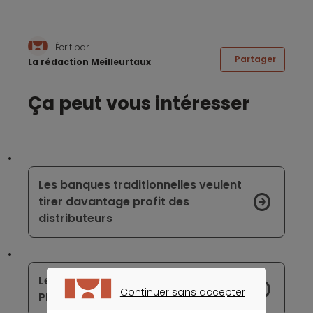
Écrit par
Partager
La rédaction Meilleurtaux
Ça peut vous intéresser
Les banques traditionnelles veulent
tirer davantage profit des
distributeurs
Les frais portant sur les PEA et les
Continuer sans accepter
PEA-PME sont revus à la baisse
CONTINUER SANS ACCEPTER