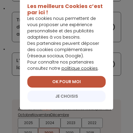
Les meilleurs Cookies c’est
par ici !
Les cookies nous permettent de
TransferWise propose désormais
vous proposer une expérience
des prélèvements bancaires
personnalisée et des publicités
automatiques multidevises
adaptées à vos besoins.
Des partenaires peuvent déposer
des cookies complémentaires
(réseaux sociaux, Google).
L’argent liquide a été réhabilité par la
Pour connaître nos partenaires
loi en Suède
consultez notre
politique cookies
.
OK POUR MOI
JE CHOISIS
Janvier
Février
Mars
Avril
Mai
Juin
Juillet
Août
Septembre
Octobre
Novembre
Décembre
2025
2024
2023
2022
2021
2020
2019
2018