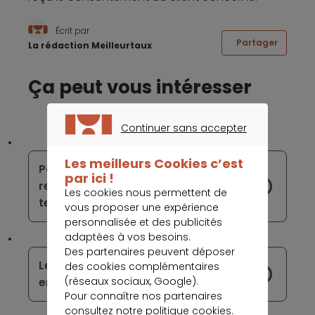
Écrit par
Partager
La rédaction Meilleurtaux
Ça peut vous intéresser
Continuer sans accepter
CONTINUER SANS ACCEPTER
Les meilleurs Cookies c’est
Pourquoi les néobanques
par ici !
rencontrent-elles du succès sur le
Les cookies nous permettent de
territoire français ?
vous proposer une expérience
personnalisée et des publicités
adaptées à vos besoins.
Des partenaires peuvent déposer
Les néobanques commencent à
des cookies complémentaires
(réseaux sociaux, Google).
envahir le marché français
Pour connaître nos partenaires
consultez notre
politique cookies
.