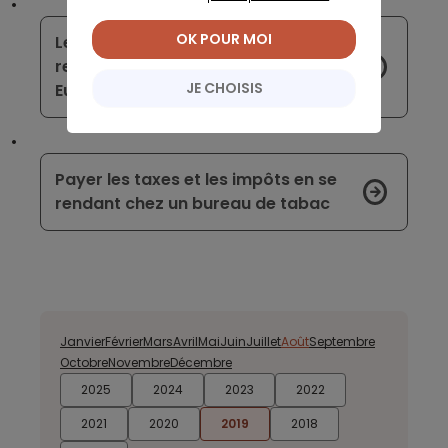
OK POUR MOI
Les clients commencent à subir les
retombées des taux négatifs en
JE CHOISIS
Europe
Payer les taxes et les impôts en se
rendant chez un bureau de tabac
Janvier
Février
Mars
Avril
Mai
Juin
Juillet
Août
Septembre
Octobre
Novembre
Décembre
2025
2024
2023
2022
2021
2020
2019
2018