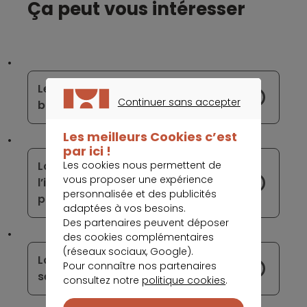
Ça peut vous intéresser
Le monde de la banque est
Continuer sans accepter
bouleversé par le paiement en ligne
CONTINUER SANS ACCEPTER
Les meilleurs Cookies c’est
par ici !
Les cookies nous permettent de
La majorité des Suisses sont contre
vous proposer une expérience
l’idée d’abroger le système de
personnalisée et des publicités
paiement en espèce
adaptées à vos besoins.
Des partenaires peuvent déposer
des cookies complémentaires
(réseaux sociaux, Google).
La finance durable continue de
Pour connaître nos partenaires
séduire les acteurs de la banque
consultez notre
politique cookies
.