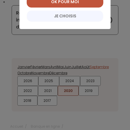
OK POUR MOI
Robinhood connait un essor
JE CHOISIS
incroyable, mais les professionnels
doutent encore
Janvier
Février
Mars
Avril
Mai
Juin
Juillet
Août
Septembre
Octobre
Novembre
Décembre
2026
2025
2024
2023
2022
2021
2020
2019
2018
2017
Accueil
Banque en ligne