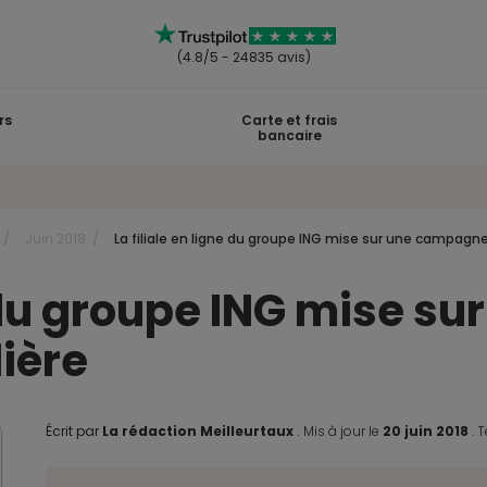
(4.8/5 - 24835 avis)
rs
Carte et frais
bancaire
Juin 2018
La filiale en ligne du groupe ING mise sur une campagne 
ne du groupe ING mise 
lière
Écrit par
La rédaction Meilleurtaux
.
Mis à jour le
20 juin 2018
.
T