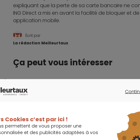
expliquant que la perte de sa carte bancaire ne co
ING Direct a mis en avant la facilité de bloquer et 
application mobile.
Écrit par
La rédaction Meilleurtaux
Ça peut vous intéresser
Les banques doivent offrir des services digita
Contin
CONTINU
rester compétitives
s Cookies c’est par ici !
us permettent de vous proposer une
ING savoure les bons résultats de ses innovati
sonnalisée et des publicités adaptées à vos