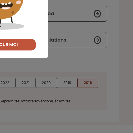
 néerlandaise ING Diba
al suscitent les spéculations
OUR MOI
2022
2021
2020
2019
2018
Septembre
Octobre
Novembre
Décembre