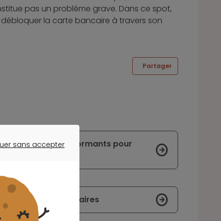
nstitue pas un problème grave. Dans ce spot,
de débloquer la carte bancaire à travers son
Partager
ux toujours plus performants pour
uer sans accepter
ER SANS ACCEPTER
ons en services bancaires