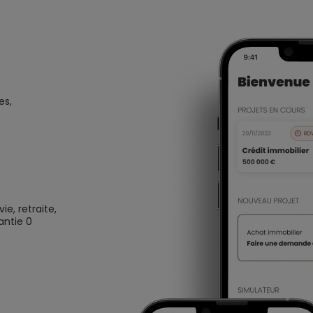
es,
e, retraite,
antie 0