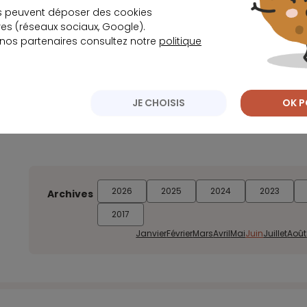
s peuvent déposer des cookies
s (réseaux sociaux, Google).
Le succès croissant en Allemagne de la banque
 nos partenaires consultez notre
politique
Les 14 milliards de dollars levés par Ant Financi
JE CHOISIS
OK P
2026
2025
2024
2023
Archives
2017
Janvier
Février
Mars
Avril
Mai
Juin
Juillet
Août