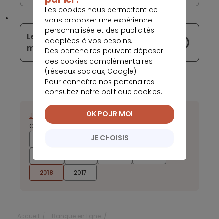
Les cookies nous permettent de
vous proposer une expérience
personnalisée et des publicités
Les GAFA défient les Fintech du
adaptées à vos besoins.
marché bancaire
Des partenaires peuvent déposer
des cookies complémentaires
(réseaux sociaux, Google).
Pour connaître nos partenaires
consultez notre
politique cookies
.
OK POUR MOI
Janvier
Février
Mars
Avril
Mai
Juin
Juillet
Août
Septembre
Octobre
Novembre
Décembre
JE CHOISIS
2026
2025
2024
2023
2022
2021
2020
2019
2018
2017
Accueil
Banque en ligne