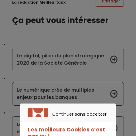
Partager
La rédaction Meilleurtaux
Ça peut vous intéresser
Le digital, pilier du plan stratégique
2020 de la Société Générale
Le numérique crée de multiples
enjeux pour les banques
Continuer sans accepter
CONTINUER SANS ACCEPTER
Les défis qui attendent les banques
Les meilleurs Cookies c’est
en ligne en 2018
par ici !