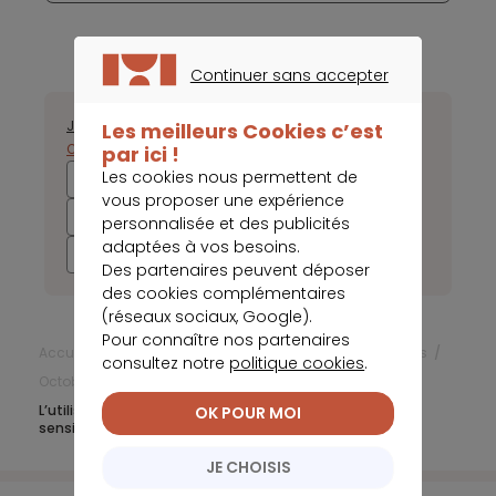
Continuer sans accepter
CONTINUER SANS ACCEPTER
Janvier
Février
Mars
Avril
Mai
Juin
Juillet
Août
Septembre
Les meilleurs Cookies c’est
Octobre
Novembre
Décembre
par ici !
Les cookies nous permettent de
2025
2024
2023
2022
vous proposer une expérience
2021
2020
2019
2018
personnalisée et des publicités
adaptées à vos besoins.
2017
Des partenaires peuvent déposer
des cookies complémentaires
(réseaux sociaux, Google).
Pour connaître nos partenaires
Accueil
Frais bancaires
Actualités Frais bancaires
consultez notre
politique cookies
.
Octobre 2020
L’utilisation de l’argent liquide par les Allemands baisse
OK POUR MOI
sensiblement à cause de l’épidémie
JE CHOISIS