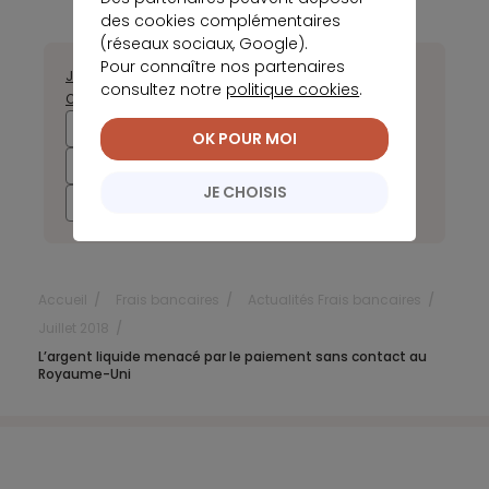
des cookies complémentaires
(réseaux sociaux, Google).
Pour connaître nos partenaires
Janvier
Février
Mars
Avril
Mai
Juin
Juillet
Août
Septembre
consultez notre
politique cookies
.
Octobre
Novembre
Décembre
2025
2024
2023
2022
OK POUR MOI
2021
2020
2019
2018
JE CHOISIS
2017
Accueil
Frais bancaires
Actualités Frais bancaires
Juillet 2018
L’argent liquide menacé par le paiement sans contact au
Royaume-Uni