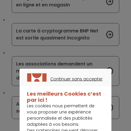
en ligne et en magasin
La carte à cryptogramme BNP Net
est sortie quasiment incognito
Les associations demandent un
meilleur encadrement des frais
d’incidents bancaires
Continuer sans accepter
CONTINUER SANS ACCEPTER
Les meilleurs Cookies c’est
par ici !
Afrique : vers la vulgarisation des
Les cookies nous permettent de
services d’argent mobile
vous proposer une expérience
personnalisée et des publicités
adaptées à vos besoins.
Des partenaires peuvent déposer