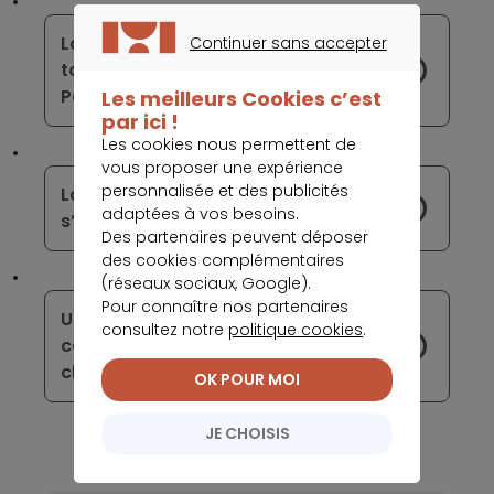
La numérisation de ses services est
Continuer sans accepter
totalement bénéfique pour BNP
CONTINUER SANS ACCEPTER
Paribas
Les meilleurs Cookies c’est
par ici !
Les cookies nous permettent de
vous proposer une expérience
personnalisée et des publicités
La clientèle des banques digitales
adaptées à vos besoins.
s’est diversifiée, plus qu’on ne le croit
Des partenaires peuvent déposer
des cookies complémentaires
(réseaux sociaux, Google).
Pour connaître nos partenaires
Un système d’agrégation de
consultez notre
politique cookies
.
comptes externes est disponible
chez Hello Bank !
OK POUR MOI
JE CHOISIS