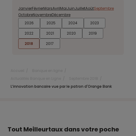
Janvier
Février
Mars
Avril
Mai
Juin
Juillet
Août
Septembre
Octobre
Novembre
Décembre
2026
2025
2024
2023
2022
2021
2020
2019
2018
2017
Accueil
Banque en ligne
Actualités Banque en Ligne
Septembre 2018
L’innovation bancaire vue par le patron d'Orange Bank
Tout Meilleurtaux dans votre poche