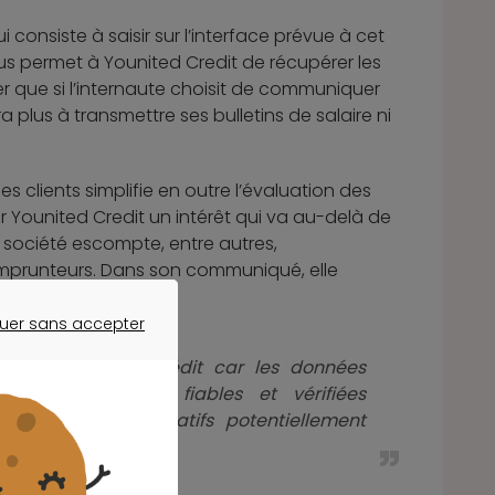
i consiste à saisir sur l’interface prévue à cet
us permet à Younited Credit de récupérer les
er que si l’internaute choisit de communiquer
aura plus à transmettre ses bulletins de salaire ni
es clients simplifie en outre l’évaluation des
our Younited Credit un intérêt qui va au-delà de
la société escompte, entre autres,
emprunteurs. Dans son communiqué, elle
uer sans accepter
ER SANS ACCEPTER
on du risque de crédit car les données
re : elles sont fiables et vérifiées
ou à des justificatifs potentiellement