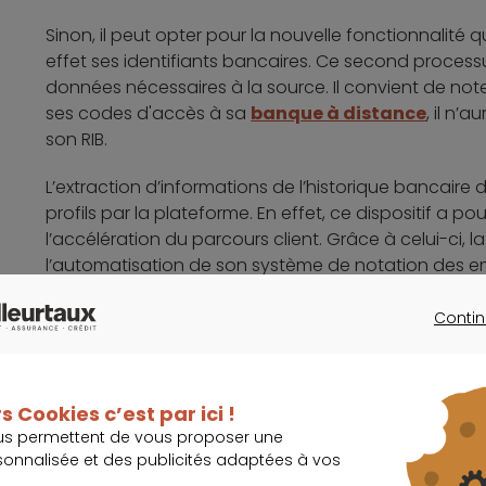
Sinon, il peut opter pour la nouvelle fonctionnalité qu
effet ses identifiants bancaires. Ce second process
données nécessaires à la source. Il convient de not
ses codes d'accès à sa
banque à distance
, il n’
son RIB.
L’extraction d’informations de l’historique bancaire d
profils par la plateforme. En effet, ce dispositif a p
l’accélération du parcours client. Grâce à celui-ci, 
l’automatisation de son système de notation des 
souligne :
Contin
CONTINU
La société constate d’ailleurs une réducti
récupérées sont celles du compte bancai
(contrairement à des données déclaratives 
s Cookies c’est par ici !
falsifiables).
us permettent de vous proposer une
sonnalisée et des publicités adaptées à vos