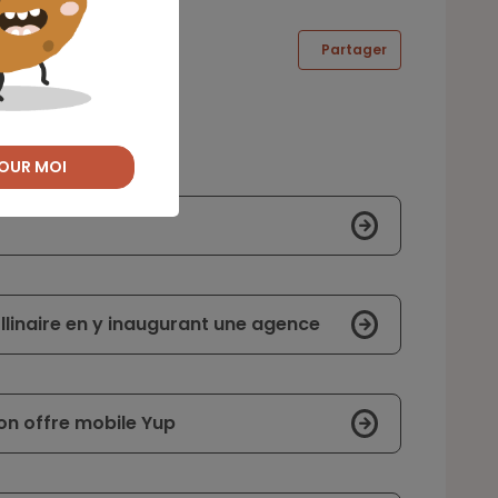
Partager
OUR MOI
linaire en y inaugurant une agence
on offre mobile Yup