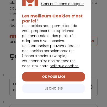
plaignait sur le forum de ne pouvoir se nourrir à
Continuer sans accepter
cause de Monzo. Celle dont la qualité du
CONTINUER SANS ACCEPTER
service client a été régulièrement louée
Les meilleurs Cookies c’est
recommande ainsi au public de prendre les
par ici !
récits publiés sur Internet avec prudence.
Les cookies nous permettent de
vous proposer une expérience
personnalisée et des publicités
Écrit par
adaptées à vos besoins.
Partager
La rédaction Meilleurtaux
Des partenaires peuvent déposer
des cookies complémentaires
Ça peut vous intéresser
(réseaux sociaux, Google).
Pour connaître nos partenaires
consultez notre
politique cookies
.
OK POUR MOI
De multiples avantages pour les
JE CHOISIS
nouveaux clients de BforBank