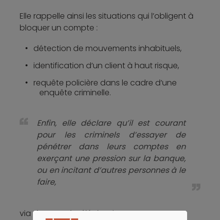
Elle rappelle ainsi les situations qui l’obligent à
bloquer un compte :
détection de mouvements inhabituels,
identification d’un client à haut risque,
requête policière dans le cadre d’une
enquête criminelle.
Enfin, elle déclare qu’il est courant
pour les criminels d’essayer de
pénétrer dans leurs comptes en
exerçant une pression sur la banque,
ou en incitant d’autres personnes à le
faire,
via des appels téléphoniques ou en se