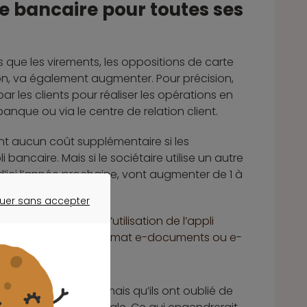
le bancaire pour toutes ses
ls que les virements, les oppositions de carte
ion, va également augmenter. Pour précision,
par les clients pour réaliser les opérations en
banque ou via le centre de relation client.
nt aucun coût supplémentaire si les
i bancaire. Mais si le sociétaire utilise un autre
 d’ici l’année prochaine, vont augmenter de 1 à
uer sans accepter
ER SANS ACCEPTER
tant que possible l’utilisation de l’appli
 de basculer vers un format e-documents ou e-
un courrier physique, mais qu’ils ont oublié de