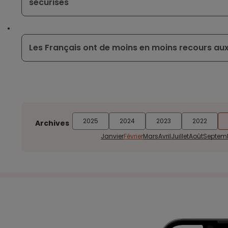
sécurisés
Les Français ont de moins en moins recours au
2025
2024
2023
2022
Archives
Janvier
Février
Mars
Avril
Juillet
Août
Septem