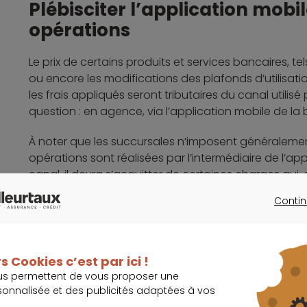
Plébisciter l’application mobi
opérations
Le prix de certains produits et services bancaires, te
ou encore les modifications des plafonds d’utilisat
les frais appliqués seront tributaires du canal utilisé 
question : en agence, via l’application mobile de la 
À noter que les succursales n’imposent généraleme
opérations sont réalisées par l’intermédiaire de l’appl
canal, il devra s’acquitter de certaines charges qui,
25 %.
Contin
CONTINU
C'est pourquoi il est recommandé de plébisciter au
bancaire. Il est également conseillé aux clients
relevés.
s Cookies c’est par ici !
us permettent de vous proposer une
En effet, si leur banque souhaite leur faire parvenir 
sonnalisée et des publicités adaptées à vos