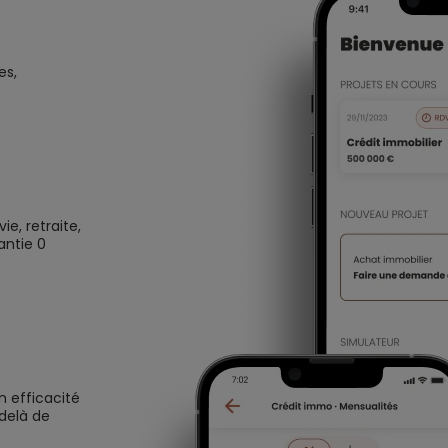
es,
e, retraite,
antie 0
n efficacité
 delà de