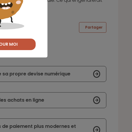
retourné à la succursale. Ce qui engendrerait
Partager
OUR MOI
e sa propre devise numérique
les achats en ligne
s de paiement plus modernes et