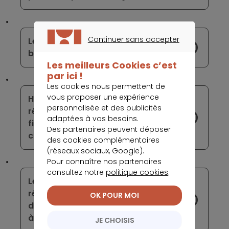
Continuer sans accepter
Le changement de graphisme des
CONTINUER SANS ACCEPTER
billets en euros en projet
Les meilleurs Cookies c’est
par ici !
Les cookies nous permettent de
vous proposer une expérience
HSBC s’accorde jusqu’en 2030 pour
personnalisée et des publicités
réduire de moitié son exposition au
adaptées à vos besoins.
financement d’activités liées au
Des partenaires peuvent déposer
charbon thermique
des cookies complémentaires
(réseaux sociaux, Google).
Pour connaître nos partenaires
consultez notre
politique cookies
.
Les banques européennes devront se
résoudre à la disparition progressive
OK POUR MOI
des dispositifs exceptionnels visant
à les soutenir durant la crise
JE CHOISIS