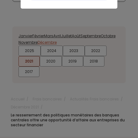
Janvier
Février
Mars
Avril
Juillet
Août
Septembre
Octobre
Novembre
Décembre
2025
2024
2023
2022
2021
2020
2019
2018
2017
Accueil
Frais bancaires
Actualités Frais bancaires
Décembre 2021
Le resserrement des politiques monétaires des banques
centrales offre une opportunité d’affaire aux entreprises du
secteur financier