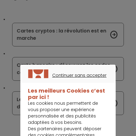
Cartes cryptos : la révolution est en
marche
Carte bancaire : découvrez les codes
confidentiels à éviter
Continuer sans accepter
CONTINUER SANS ACCEPTER
Les meilleurs Cookies c’est
par ici !
Les fonctions et la sécurité du relevé
Les cookies nous permettent de
d'identité bancaire (RIB)
vous proposer une expérience
personnalisée et des publicités
adaptées à vos besoins.
Des partenaires peuvent déposer
des cookies complémentaires