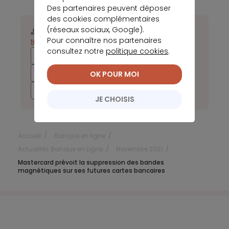
Des partenaires peuvent déposer
des cookies complémentaires
(réseaux sociaux, Google).
Janvier
Février
Mars
Avril
Juillet
Août
Septembre
Octobre
Pour connaître nos partenaires
Novembre
Décembre
consultez notre
politique cookies
.
2026
2025
2024
2023
2022
2021
2020
2019
OK POUR MOI
2018
2017
JE CHOISIS
Accueil
Banque en ligne
Actualités Banque en Ligne
Novembre 2021
Mastercard prévoit la suppression des bandes
magnétiques sur ses futures cartes bancaires