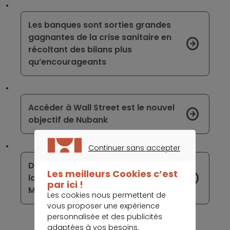
Les banques sont sorties grandes
gagnantes de la crise sanitaire en
récoltant des bilans plus
qu’encourageants
Accéder à Wall Street est le nouvel
objectif de Nubank
Continuer sans accepter
CONTINUER SANS ACCEPTER
Deux trophées remportés marquent
Les meilleurs Cookies c’est
la 15ème année d’existence de
par ici !
Monabanq
Les cookies nous permettent de
vous proposer une expérience
personnalisée et des publicités
adaptées à vos besoins.