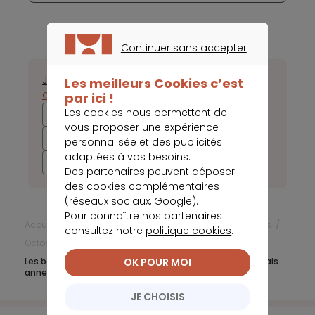
Continuer sans accepter
CONTINUER SANS ACCEPTER
Janvier
Février
Mars
Avril
Mai
Juin
Juillet
Août
Septembre
Les meilleurs Cookies c’est
Octobre
Novembre
Décembre
par ici !
Les cookies nous permettent de
2025
2024
2023
2022
vous proposer une expérience
2021
2020
2019
2018
personnalisée et des publicités
adaptées à vos besoins.
2017
Des partenaires peuvent déposer
des cookies complémentaires
(réseaux sociaux, Google).
Pour connaître nos partenaires
Accueil
Frais bancaires
Actualités Frais bancaires
consultez notre
politique cookies
.
Octobre 2023
Les banques compensent la baisse des tarifs par des frais
OK POUR MOI
annexes
JE CHOISIS