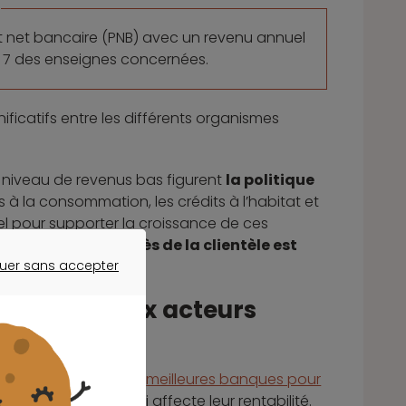
uit net bancaire (PNB) avec un revenu annuel
z 7 des enseignes concernées.
nificatifs entre les différents organismes
e niveau de revenus bas figurent
la politique
êts à la consommation, les crédits à l’habitat et
el pour supporter la croissance de ces
e pénétration auprès de la clientèle est
uer sans accepter
ER SANS ACCEPTER
 des nouveaux acteurs
onsidérées comme les
meilleures banques pour
rges réduites, ce qui affecte leur rentabilité.