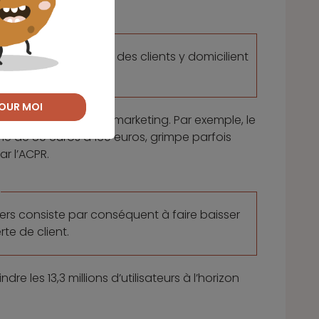
tifs et seulement 23 % des clients y domicilient
ire.
OUR MOI
ent les dépenses de marketing. Par exemple, le
e de 80 euros à 160 euros, grimpe parfois
r l’ACPR.
iers consiste par conséquent à faire baisser
te de client.
dre les 13,3 millions d’utilisateurs à l’horizon