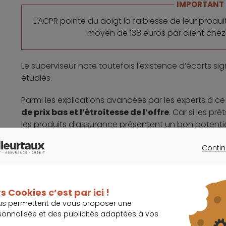
IMPORTANT
L’ACPR pointe du doigt la faiblesse de leur prod
moyen de 138 euros par client che
Le superviseur note toutefois l’existence d’écarts sig
étudiés.
Parmi les explications avancées par les experts à c
de prix bas et l’étroitesse de l’offre
. Car si les pr
les produits d’assurance présentent un bon potenti
nouveaux acteurs du secteur bancaire,
leur taux d
Contin
encore très limité
.
CONTINU
Les obstacles à la rentabilité
bancaires
s Cookies c’est par ici !
us permettent de vous proposer une
La composition de la clientèle influe également. C
sonnalisée et des publicités adaptées à vos
les jeunes
, elles sont contraintes de pratiquer des ma