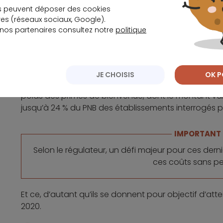
s peuvent déposer des cookies
s (réseaux sociaux, Google).
IMPORTANT
 nos partenaires consultez notre
politique
En outre, 14 % d’utilisateurs sont peu actifs ou inac
leur sala
JE CHOISIS
OK P
Il faut aussi tenir compte des coûts élevés, notamm
poids des primes de bienvenue, dont le montant vari
jusqu’à 24 % du PNB des établissements interrogés pa
IMPORTANT
Selon le régulateur, un défi majeur pour ces dern
ces coûts sans per
Et ce, d’autant qu’ils se donnent pour objectif d’attein
2020.