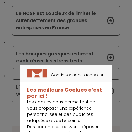
Le HCSF est soucieux de limiter le
surendettement des grandes
entreprises en France
Les banques grecques estiment
avoir réussi les stress tests
Continuer sans accepter
CONTINUER SANS ACCEPTER
L’année 2018 annonce un compte à
Les meilleurs Cookies c’est
vue plus cher
par ici !
Les cookies nous permettent de
vous proposer une expérience
personnalisée et des publicités
adaptées à vos besoins.
Des partenaires peuvent déposer