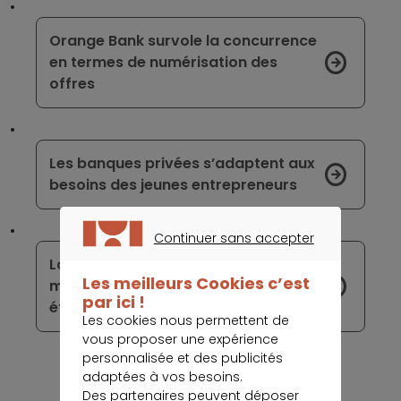
Orange Bank survole la concurrence
en termes de numérisation des
offres
Les banques privées s’adaptent aux
besoins des jeunes entrepreneurs
Continuer sans accepter
CONTINUER SANS ACCEPTER
La crise turque représente une
Les meilleurs Cookies c’est
menace pour les banques
par ici !
étrangères
Les cookies nous permettent de
vous proposer une expérience
personnalisée et des publicités
adaptées à vos besoins.
Des partenaires peuvent déposer