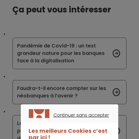
Ça peut vous intéresser
Pandémie de Covid-19 : un test
grandeur nature pour les banques
face à la digitalisation
Faudra-t-il encore compter sur les
néobanques à l’avenir ?
Continuer sans accepter
CONTINUER SANS ACCEPTER
Le groupe espagnol Santander
Les meilleurs Cookies c’est
présente son plan de réduction
par ici !
d’effectifs