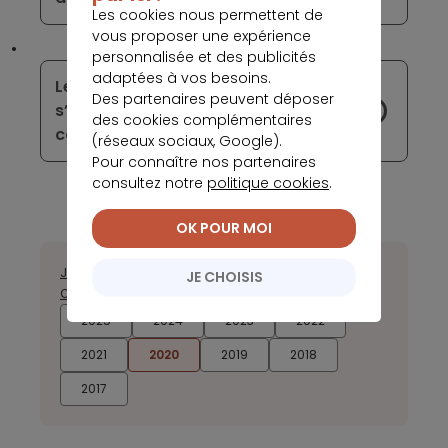
Les cookies nous permettent de
vous proposer une expérience
personnalisée et des publicités
adaptées à vos besoins.
Les banques américaines ne
Des partenaires peuvent déposer
s’engagent pas encore dans la lutte
des cookies complémentaires
contre le réchauffement climatique
(réseaux sociaux, Google).
Pour connaître nos partenaires
consultez notre
politique cookies
.
OK POUR MOI
Janvier
Février
Mars
Avril
Mai
Juin
Juillet
Août
Septembre
JE CHOISIS
Octobre
Novembre
Décembre
2025
2024
2023
2022
2021
2020
2019
2018
2017