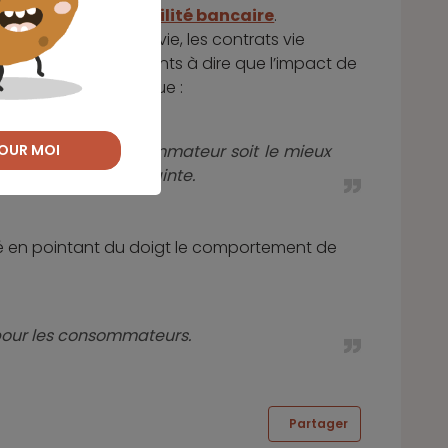
ur promouvoir la
mobilité bancaire
.
s. Les assurances-vie, les contrats vie
ce qui ramène les clients à dire que l’impact de
rs Alain Clot pense que :
ectif est que le consommateur soit le mieux
OUR MOI
tre tenu par la contrainte.
evé en pointant du doigt le comportement de
 pour les consommateurs.
Partager