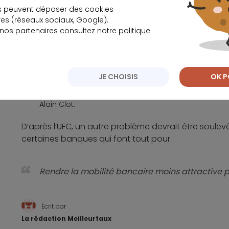
Il faut se rappeler que la Loi Macron est conçue po
s peuvent déposer des cookies
Seulement, elle ne concerne que les comptes courant
s (réseaux sociaux, Google).
 nos partenaires consultez notre
politique
réglementés ou les PEA sont exclus de la liste. C’est 
ce dispositif devrait être étendu davantage. D’ailleu
Tout ce qui favorise la fluidité est bon. L’obj
JE CHOISIS
OK P
servi possible, car il ne peut plus aujourd’hui ê
Alain Clot.
D’après l’UFC, un autre problème devrait être soul
certaines banques qui font tout pour :
Rendre la mobilité bancaire moins attractive
Écrit par
La rédaction Meilleurtaux