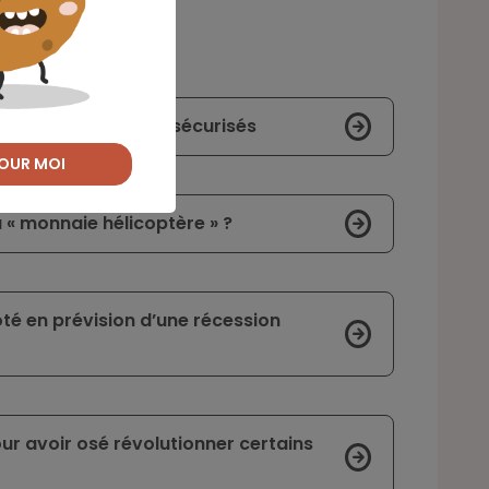
en plus simples et sécurisés
OUR MOI
a « monnaie hélicoptère » ?
té en prévision d’une récession
r avoir osé révolutionner certains