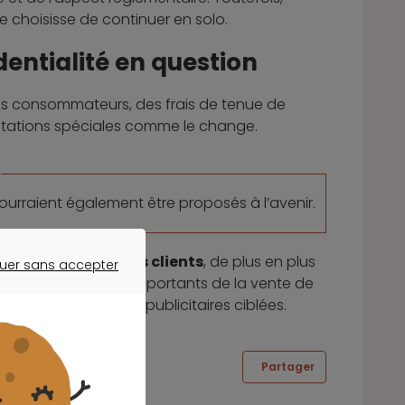
e choisisse de continuer en solo.
identialité en question
 les consommateurs, des frais de tenue de
stations spéciales comme le change.
ourraient également être proposés à l’avenir.
nnées d’achats des clients
, de plus en plus
uer sans accepter
ER SANS ACCEPTER
ge déjà des revenus importants de la vente de
user des annonces publicitaires ciblées.
Partager