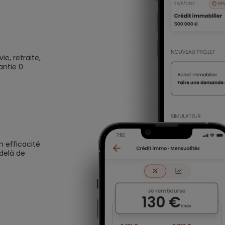
e, retraite,
antie 0
n efficacité
 delà de