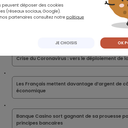
Ça peut vous intéresser
s peuvent déposer des cookies
s (réseaux sociaux, Google).
 nos partenaires consultez notre
politique
Les nouveaux moyens de paiement sont de plus 
JE CHOISIS
OK P
Crise du Coronavirus : vers le déploiement de l
Les Français mettent davantage d’argent de cô
économique
Banque Casino sort gagnant de sa prouesse pou
principes bancaires