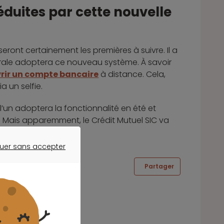
éduites par cette nouvelle
eront certainement les premières à suivre. Il a
nérale adoptera ce nouveau système. À savoir
rir un compte bancaire
à distance. Cela,
a un selfie.
l’un adoptera la fonctionnalité en été et
e. Mais apparemment, le Crédit Mutuel SIC va
encore Paylib.
uer sans accepter
ER SANS ACCEPTER
Partager