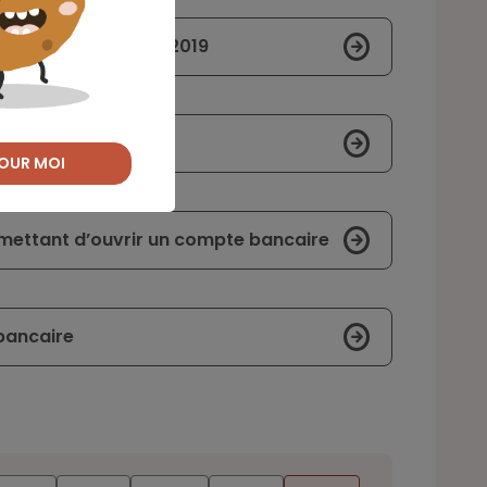
 l’IR à compter de 2019
es États-Unis
OUR MOI
rmettant d’ouvrir un compte bancaire
bancaire