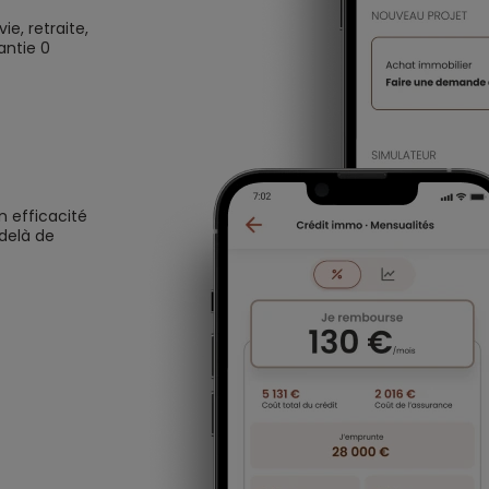
e, retraite,
antie 0
n efficacité
 delà de