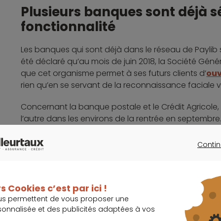
Plusieurs banques sont déjà s
fonctionnalité
Les banques qui sont déjà dans le réseau de Paylib s
été déclaré qu’au mois de juin 2018, la Société Gé
que cet organisme permet à ses futurs clients d’
ouv
rien qu’en se servant de la reconnaissance faciale vi
Concernant la banque postale et le Crédit Agricole, 
l’autre dans les environs de la rentrée en septembr
également se lancer, et ce, même s’il n’emploie pas 
Contin
CONTINU
Écrit par
La rédaction Meilleurtaux
s Cookies c’est par ici !
Ça peut vous intéresser
us permettent de vous proposer une
sonnalisée et des publicités adaptées à vos