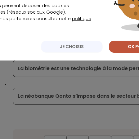
s peuvent déposer des cookies
s (réseaux sociaux, Google).
Un mode de paiement unique sera appliqué pour
 nos partenaires consultez notre
politique
La stratégie déployée par N26 pour conquérir l
JE CHOISIS
OK P
La biométrie est une technologie à la mode pe
La néobanque Qonto s’impose dans le secteur 